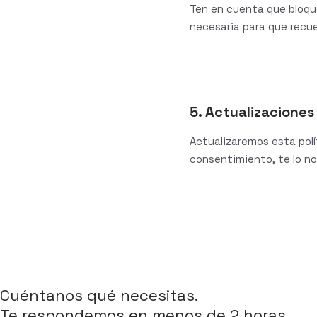
Ten en cuenta que bloque
necesaria para que recue
5. Actualizaciones
Actualizaremos esta polí
consentimiento, te lo not
¿EMPEZAMOS?
Cuéntanos qué necesitas.
Te respondemos en menos de 2 horas.