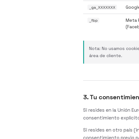
Google
_ga_XXXXXXX
Meta P
_fbp
(Face
Nota: No usamos cookies
área de cliente.
3. Tu consentimie
Si resides en la Unión Eu
consentimiento explícito 
Si resides en otro país (
consentimiento previo p