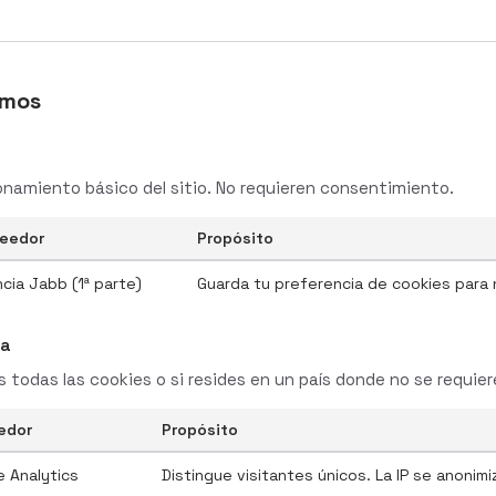
amos
onamiento básico del sitio. No requieren consentimiento.
eedor
Propósito
cia Jabb (1ª parte)
Guarda tu preferencia de cookies para
ca
s todas las cookies o si resides en un país donde no se requie
edor
Propósito
 Analytics
Distingue visitantes únicos. La IP se anonim